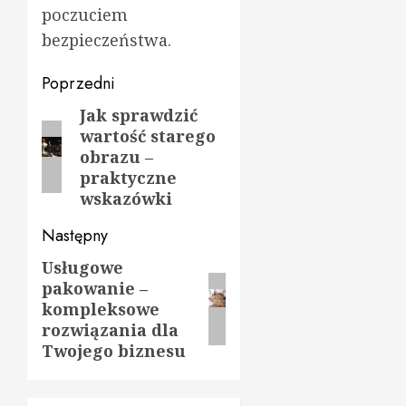
poczuciem
bezpieczeństwa.
Zobacz
Poprzedni
wpisy
Jak sprawdzić
Poprzedni
wartość starego
wpis:
obrazu –
praktyczne
wskazówki
Następny
Usługowe
Następny
pakowanie –
wpis:
kompleksowe
rozwiązania dla
Twojego biznesu