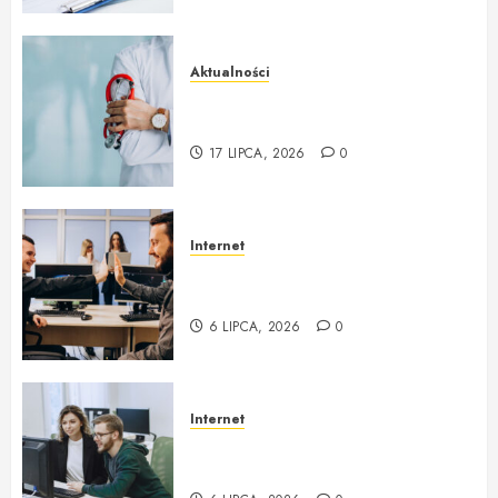
Aktualności
Lekarz rodzinny NFZ i
profesjonalna opieka na co dzień
17 LIPCA, 2026
0
Internet
zgoda.net Profesjonalna obsługa
informatyczna i outsourcing IT
6 LIPCA, 2026
0
Internet
Obsługa Informatyczna Firm i
Outsourcing IT w zgoda.net