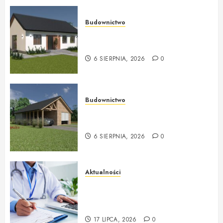
0
Budownictwo
Producent ekologicznych domów
z ekologicznedomy.com
6 SIERPNIA, 2026
0
Budownictwo
Ekologiczne domy drewniane od
ekologicznedomy.com
6 SIERPNIA, 2026
0
Aktualności
Badania profilaktyczne Mińsk
Mazowiecki Twój krok do
lepszego zdrowia
17 LIPCA, 2026
0