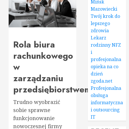
Mińsk
Mazowiecki
Twój krok do
lepszego
zdrowia
Lekarz
Rola biura
rodzinny NFZ
i
rachunkowego
profesjonalna
w
opieka na co
dzień
zarządzaniu
zgoda.net
przedsiębiorstwem
Profesjonalna
obsługa
Trudno wyobrazić
informatyczna
sobie sprawne
i outsourcing
IT
funkcjonowanie
nowoczesnej firmy