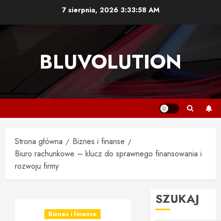
Przejdź
7 sierpnia, 2026
3:33:59 AM
do
treści
BLUVOLUTION
Strona główna
Biznes i finanse
Biuro rachunkowe – klucz do sprawnego finansowania i
rozwoju firmy
SZUKAJ
Biznes i finanse