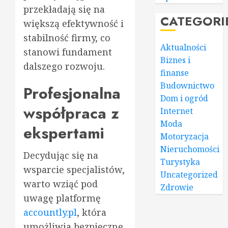
przekładają się na
CATEGORI
większą efektywność i
stabilność firmy, co
Aktualności
stanowi fundament
Biznes i
dalszego rozwoju.
finanse
Budownictwo
Profesjonalna
Dom i ogród
współpraca z
Internet
Moda
ekspertami
Motoryzacja
Nieruchomości
Decydując się na
Turystyka
wsparcie specjalistów,
Uncategorized
warto wziąć pod
Zdrowie
uwagę platformę
accountly.pl
, która
umożliwia bezpieczne