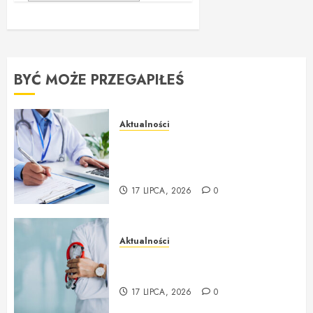
BYĆ MOŻE PRZEGAPIŁEŚ
Aktualności
Badania profilaktyczne Mińsk
Mazowiecki Twój krok do
lepszego zdrowia
17 LIPCA, 2026
0
Aktualności
Lekarz rodzinny NFZ i
profesjonalna opieka na co dzień
17 LIPCA, 2026
0