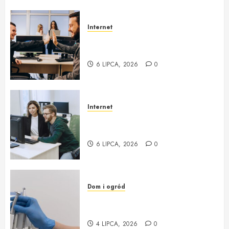
Internet
zgoda.net Profesjonalna obsługa
informatyczna i outsourcing IT
6 LIPCA, 2026
0
Internet
Obsługa Informatyczna Firm i
Outsourcing IT w zgoda.net
6 LIPCA, 2026
0
Dom i ogród
Willa Dentika – kompleksowe
podejście do zdrowia jamy ustnej
4 LIPCA, 2026
0