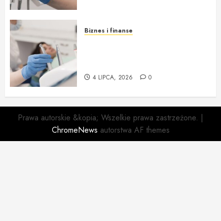
Biznes i finanse
Willa Dentika – Nowy Standard
Kompleksowej Opieki
Stomatologicznej
4 LIPCA, 2026
0
Prawa autorskie &kopia; Wszelkie prawa zastrzeżone.
|
ChromeNews
autorstwa AF themes