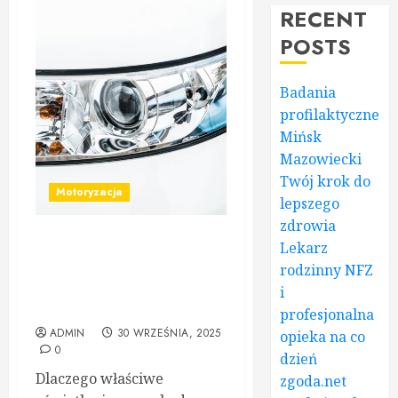
RECENT
POSTS
Badania
profilaktyczne
Mińsk
Mazowiecki
Twój krok do
Motoryzacja
lepszego
zdrowia
Lekarz
Kompletny przewodnik po
oświetleniu samochodowym
rodzinny NFZ
– jak wybrać najlepsze
i
rozwiązania?
profesjonalna
ADMIN
30 WRZEŚNIA, 2025
opieka na co
0
dzień
Dlaczego właściwe
zgoda.net