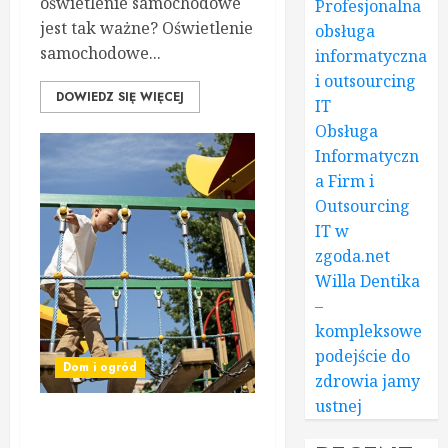
oświetlenie samochodowe
Profesjonalna
jest tak ważne? Oświetlenie
obsługa
samochodowe...
informatyczna
i outsourcing
DOWIEDZ SIĘ WIĘCEJ
IT
Obsługa
Informatyczn
a Firm i
Outsourcing
IT w
zgoda.net
Willa Dentika
–
kompleksowe
podejście do
Dom i ogród
zdrowia jamy
ustnej
Edukacyjny plac zabaw –