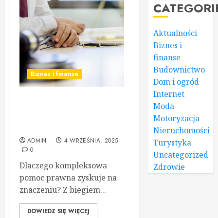
CATEGORI
Aktualności
Biznes i
finanse
Budownictwo
Biznes i finanse
Dom i ogród
Internet
Profesjonalna obsługa
Moda
prawna – co warto
Motoryzacja
wiedzieć?
Nieruchomości
ADMIN
4 WRZEŚNIA, 2025
Turystyka
0
Uncategorized
Dlaczego kompleksowa
Zdrowie
pomoc prawna zyskuje na
znaczeniu? Z biegiem...
DOWIEDZ SIĘ WIĘCEJ