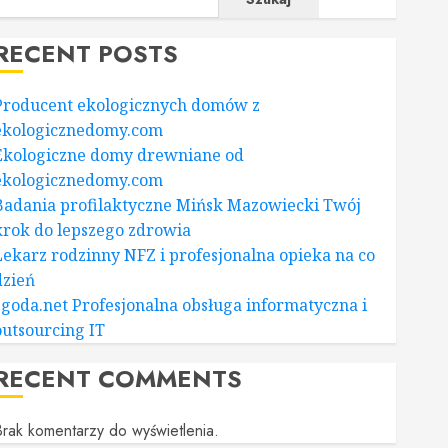
RECENT POSTS
Producent ekologicznych domów z
ekologicznedomy.com
Ekologiczne domy drewniane od
ekologicznedomy.com
Badania profilaktyczne Mińsk Mazowiecki Twój
krok do lepszego zdrowia
Lekarz rodzinny NFZ i profesjonalna opieka na co
dzień
zgoda.net Profesjonalna obsługa informatyczna i
outsourcing IT
RECENT COMMENTS
rak komentarzy do wyświetlenia.