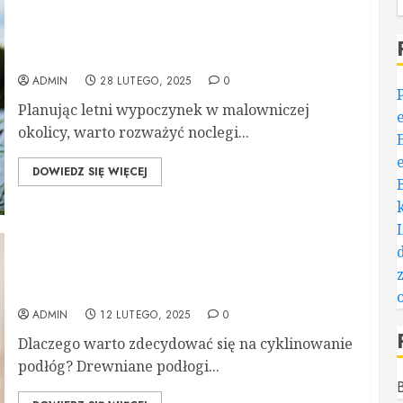
Domki nad Jeziorem Żywieckim – najlepsze opcje
na wakacyjny wypoczynek
ADMIN
28 LUTEGO, 2025
0
Planując letni wypoczynek w malowniczej
okolicy, warto rozważyć noclegi...
DOWIEDZ SIĘ WIĘCEJ
Cyklinowanie podłogi Warszawa Wawer –
sposób na idealnie odnowioną powierzchnię
ADMIN
12 LUTEGO, 2025
0
Dlaczego warto zdecydować się na cyklinowanie
podłóg? Drewniane podłogi...
B