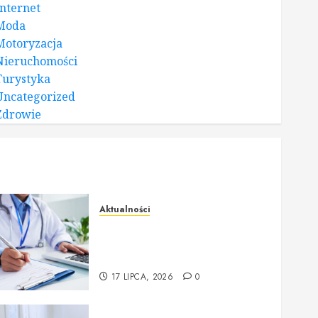
Internet
Moda
Motoryzacja
Nieruchomości
Turystyka
Uncategorized
Zdrowie
Aktualności
Badania profilaktyczne Mińsk
Mazowiecki Twój krok do
lepszego zdrowia
17 LIPCA, 2026
0