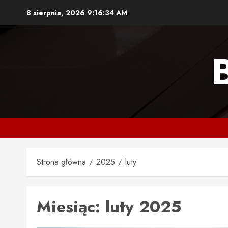
Przejdź
8 sierpnia, 2026
9:16:35 AM
do
treści
Strona główna
2025
luty
Miesiąc:
luty 2025