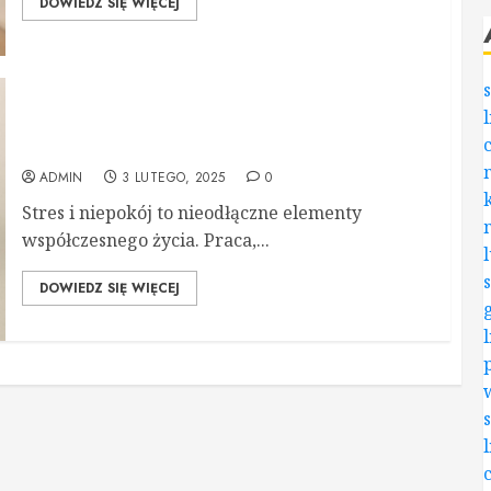
DOWIEDZ SIĘ WIĘCEJ
Kołdra obciążeniowa a stres i niepokój – jak
może pomóc w codziennym życiu?
ADMIN
3 LUTEGO, 2025
0
Stres i niepokój to nieodłączne elementy
współczesnego życia. Praca,...
DOWIEDZ SIĘ WIĘCEJ