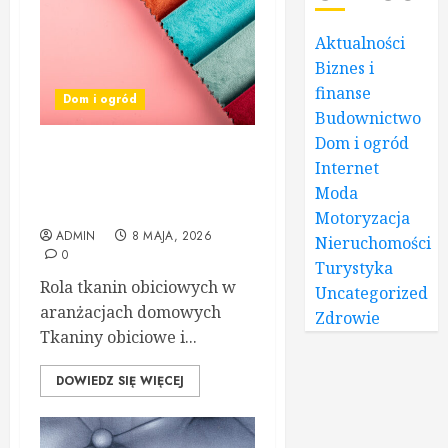
Aktualności
Biznes i
finanse
Dom i ogród
Budownictwo
Dom i ogród
Niezawodne tkaniny
Internet
obiciowe i tapicerskie –
Moda
klucz do stylowego wnętrza
Motoryzacja
ADMIN
8 MAJA, 2026
Nieruchomości
0
Turystyka
Rola tkanin obiciowych w
Uncategorized
aranżacjach domowych
Zdrowie
Tkaniny obiciowe i...
DOWIEDZ SIĘ WIĘCEJ