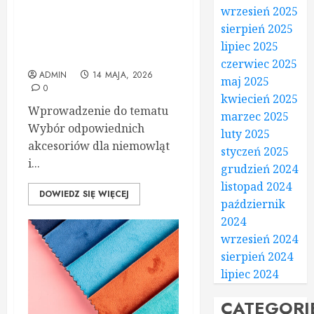
niezawodna funkcjonalność
wrzesień 2025
dla najmłodszych – odkryj
sierpień 2025
wyjątkowe akcesoria
lipiec 2025
dziecięce
czerwiec 2025
ADMIN
14 MAJA, 2026
maj 2025
0
kwiecień 2025
Wprowadzenie do tematu
marzec 2025
Wybór odpowiednich
luty 2025
akcesoriów dla niemowląt
styczeń 2025
i...
grudzień 2024
listopad 2024
DOWIEDZ SIĘ WIĘCEJ
październik
2024
wrzesień 2024
sierpień 2024
lipiec 2024
CATEGORI