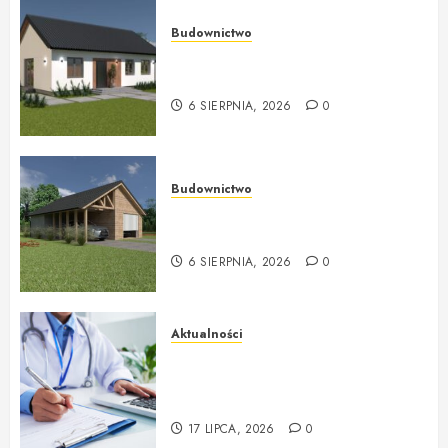
Budownictwo
Producent ekologicznych domów
z ekologicznedomy.com
6 SIERPNIA, 2026
0
Budownictwo
Ekologiczne domy drewniane od
ekologicznedomy.com
6 SIERPNIA, 2026
0
Aktualności
Badania profilaktyczne Mińsk
Mazowiecki Twój krok do
lepszego zdrowia
17 LIPCA, 2026
0