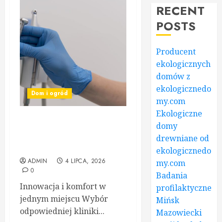
RECENT
POSTS
Producent
ekologicznych
domów z
ekologicznedo
Dom i ogród
my.com
Ekologiczne
Willa Dentika –
domy
kompleksowe podejście do
drewniane od
zdrowia jamy ustnej
ekologicznedo
ADMIN
4 LIPCA, 2026
my.com
0
Badania
Innowacja i komfort w
profilaktyczne
jednym miejscu Wybór
Mińsk
odpowiedniej kliniki...
Mazowiecki