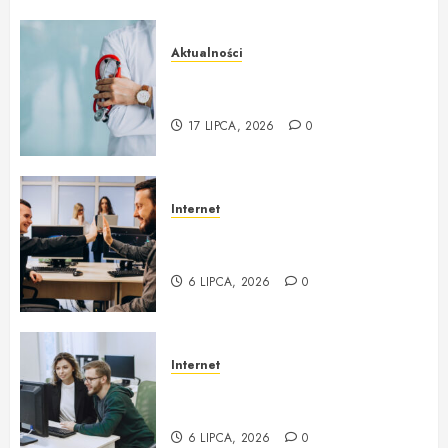
Aktualności
Lekarz rodzinny NFZ i
profesjonalna opieka na co dzień
17 LIPCA, 2026
0
Internet
zgoda.net Profesjonalna obsługa
informatyczna i outsourcing IT
6 LIPCA, 2026
0
Internet
Obsługa Informatyczna Firm i
Outsourcing IT w zgoda.net
6 LIPCA, 2026
0