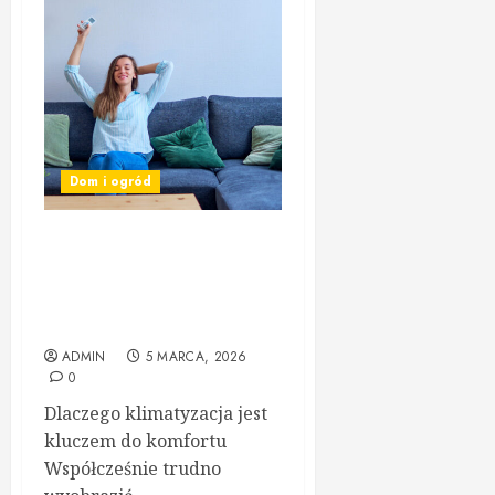
Dom i ogród
Zaawansowane techniki
instalacji i konserwacji
klimatyzacji: Twój
kompletny przewodnik
ADMIN
5 MARCA, 2026
0
Dlaczego klimatyzacja jest
kluczem do komfortu
Współcześnie trudno