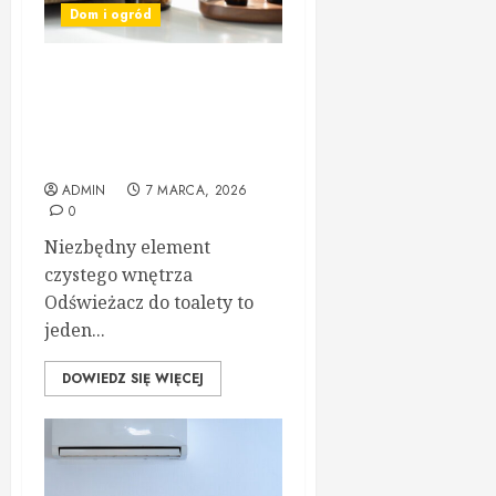
Dom i ogród
Odświeżacz do toalety –
dlaczego warto postawić na
jakość i profesjonalne
rozwiązania
ADMIN
7 MARCA, 2026
0
Niezbędny element
czystego wnętrza
Odświeżacz do toalety to
jeden...
DOWIEDZ SIĘ WIĘCEJ