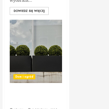
wyobrazić...
DOWIEDZ SIĘ WIĘCEJ
Dom i ogród
Duże donice – idealne
rozwiązanie do dekoracji
wnętrz i ogrodów