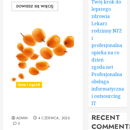
Twój krok do
DOWIEDZ SIĘ WIĘCEJ
lepszego
zdrowia
Lekarz
rodzinny NFZ
i
profesjonalna
opieka na co
dzień
zgoda.net
Profesjonalna
obsługa
Dom i ogród
informatyczna
i outsourcing
IT
panrokitnik.pl Naturalne
Produkty z Rokitnika
RECENT
ADMIN
4 CZERWCA, 2026
0
COMMENT