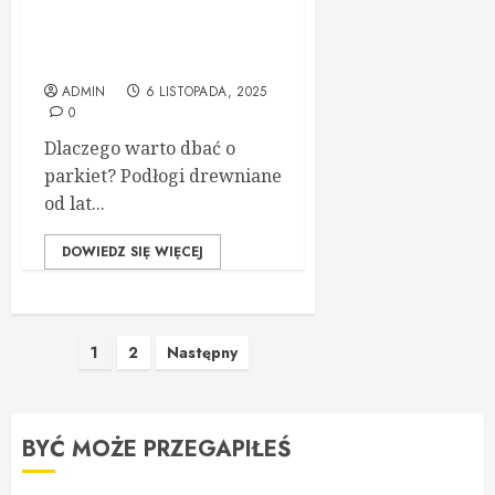
Cyklinowanie i konserwacja
parkietu – sekret pięknej
podłogi
ADMIN
6 LISTOPADA, 2025
0
Dlaczego warto dbać o
parkiet? Podłogi drewniane
od lat...
DOWIEDZ SIĘ WIĘCEJ
Stronicowanie
1
2
Następny
wpisów
BYĆ MOŻE PRZEGAPIŁEŚ