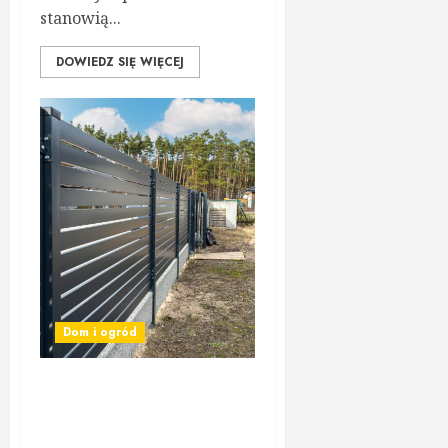
stanowią...
DOWIEDZ SIĘ WIĘCEJ
Dom i ogród
Nowoczesne bramy
ogrodzeniowe – jak wybrać
najlepsze rozwiązanie?