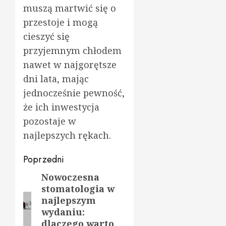
muszą martwić się o
przestoje i mogą
cieszyć się
przyjemnym chłodem
nawet w najgorętsze
dni lata, mając
jednocześnie pewność,
że ich inwestycja
pozostaje w
najlepszych rękach.
Zobacz
Poprzedni
wpisy
Nowoczesna
Poprzedni
stomatologia w
wpis:
najlepszym
wydaniu:
dlaczego warto