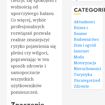
cieszyć się spokojem i
wolnością od
CATEGORI
uporczywego hałasu.
Co więcej, wybór
Aktualności
profesjonalnych
Biznes i
rozwiązań pozwala
finanse
realnie zmniejszyć
Budownictwo
Dom i ogród
ryzyko pojawienia się
Internet
pleśni czy wilgoci,
Moda
poprawiając w ten
Motoryzacja
sposób zdrowie i
Nieruchomości
samopoczucie
Turystyka
wszystkich
Uncategorized
użytkowników
Zdrowie
pomieszczeń.
Znaczenie