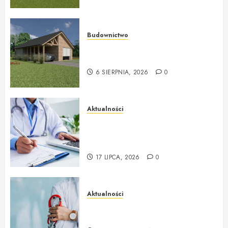
Budownictwo
Ekologiczne domy drewniane od
ekologicznedomy.com
6 SIERPNIA, 2026
0
Aktualności
Badania profilaktyczne Mińsk
Mazowiecki Twój krok do
lepszego zdrowia
17 LIPCA, 2026
0
Aktualności
Lekarz rodzinny NFZ i
profesjonalna opieka na co dzień