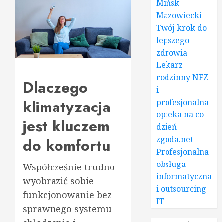
Mińsk
Mazowiecki
Twój krok do
lepszego
zdrowia
Lekarz
rodzinny NFZ
Dlaczego
i
klimatyzacja
profesjonalna
opieka na co
jest kluczem
dzień
zgoda.net
do komfortu
Profesjonalna
obsługa
Współcześnie trudno
informatyczna
wyobrazić sobie
i outsourcing
funkcjonowanie bez
IT
sprawnego systemu