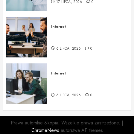
17 LIPCA, 2026
0
Internet
zgoda.net Profesjonalna obsługa
informatyczna i outsourcing IT
6 LIPCA, 2026
0
Internet
Obsługa Informatyczna Firm i
Outsourcing IT w zgoda.net
6 LIPCA, 2026
0
Prawa autorskie &kopia; Wszelkie prawa zastrzeżone.
|
ChromeNews
autorstwa AF themes