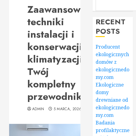
Zaawansowane
techniki
RECENT
POSTS
instalacji i
konserwacji
Producent
ekologicznych
klimatyzacji:
domów z
Twój
ekologicznedo
my.com
kompletny
Ekologiczne
domy
przewodnik
drewniane od
ekologicznedo
ADMIN
5 MARCA, 2026
my.com
Badania
profilaktyczne