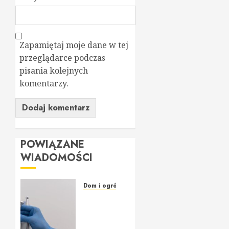
Zapamiętaj moje dane w tej
przeglądarce podczas
pisania kolejnych
komentarzy.
POWIĄZANE
WIADOMOŚCI
Dom i ogród
Willa
Dentika
–