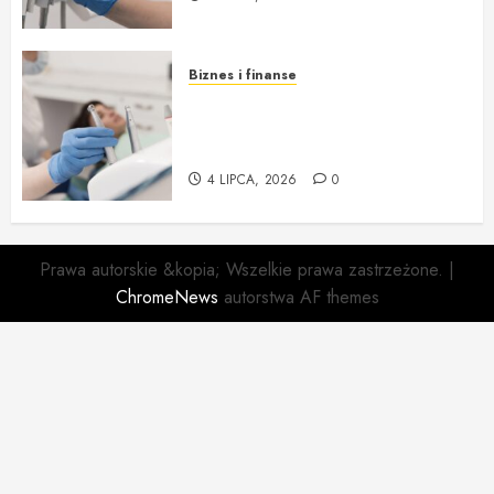
Biznes i finanse
Willa Dentika – Nowy Standard
Kompleksowej Opieki
Stomatologicznej
4 LIPCA, 2026
0
Prawa autorskie &kopia; Wszelkie prawa zastrzeżone.
|
ChromeNews
autorstwa AF themes