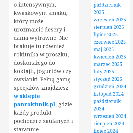
o intensywnym,
październik
2025
kwaskowym smaku,
wrzesień 2025
który może
sierpień 2025
urozmaicić desery i
lipiec 2025
dania wytrawne. Nie
czerwiec 2025
brakuje tu również
maj 2025
rokitnika w proszku,
kwiecień 2025
doskonałego do
marzec 2025
koktajli, jogurtów czy
luty 2025
owsianki. Pełną gamę
styczeń 2025
grudzień 2024
specjałów znajdziesz
listopad 2024
w sklepie
październik
panrokitnik.pl
, gdzie
2024
każdy produkt
wrzesień 2024
pochodzi z zaufanych i
sierpień 2024
starannie
lipiec 2024