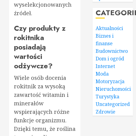
wyselekcjonowanych
CATEGORI
źródeł.
Czy produkty z
Aktualności
rokitnika
Biznes i
finanse
posiadają
Budownictwo
wartości
Dom i ogród
odżywcze?
Internet
Moda
Wiele osób docenia
Motoryzacja
rokitnik za wysoką
Nieruchomości
zawartość witamin i
Turystyka
minerałów
Uncategorized
wspierających różne
Zdrowie
funkcje organizmu.
Dzięki temu, że roślina