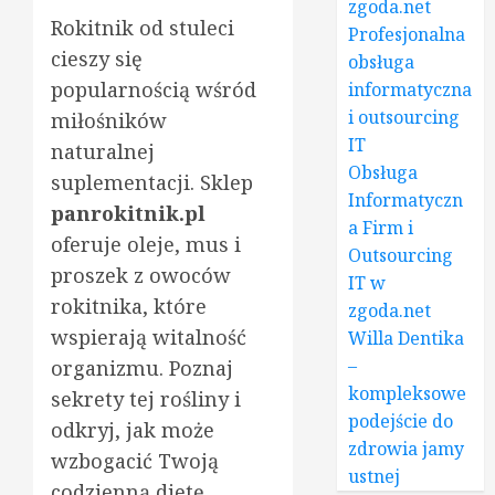
zgoda.net
Rokitnik od stuleci
Profesjonalna
cieszy się
obsługa
popularnością wśród
informatyczna
i outsourcing
miłośników
IT
naturalnej
Obsługa
suplementacji. Sklep
Informatyczn
panrokitnik.pl
a Firm i
oferuje oleje, mus i
Outsourcing
proszek z owoców
IT w
rokitnika, które
zgoda.net
wspierają witalność
Willa Dentika
–
organizmu. Poznaj
kompleksowe
sekrety tej rośliny i
podejście do
odkryj, jak może
zdrowia jamy
wzbogacić Twoją
ustnej
codzienną dietę.