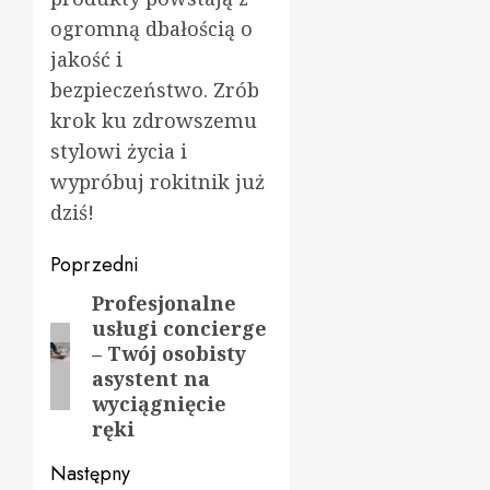
ogromną dbałością o
jakość i
bezpieczeństwo. Zrób
krok ku zdrowszemu
stylowi życia i
wypróbuj rokitnik już
dziś!
Zobacz
Poprzedni
wpisy
Profesjonalne
Poprzedni
usługi concierge
wpis:
– Twój osobisty
asystent na
wyciągnięcie
ręki
Następny