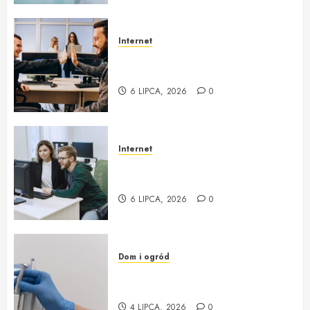
Internet
zgoda.net Profesjonalna obsługa
informatyczna i outsourcing IT
6 LIPCA, 2026
0
Internet
Obsługa Informatyczna Firm i
Outsourcing IT w zgoda.net
6 LIPCA, 2026
0
Dom i ogród
Willa Dentika – kompleksowe
podejście do zdrowia jamy ustnej
4 LIPCA, 2026
0