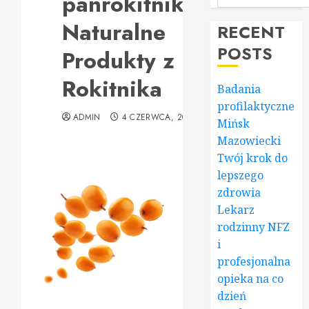
panrokitnik.pl
Naturalne
RECENT
POSTS
Produkty z
Rokitnika
Badania
profilaktyczne
ADMIN
4 CZERWCA, 2026
Mińsk
Mazowiecki
Twój krok do
lepszego
zdrowia
Lekarz
rodzinny NFZ
i
profesjonalna
opieka na co
dzień