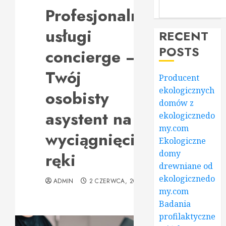
Profesjonalne
usługi
RECENT
POSTS
concierge –
Twój
Producent
ekologicznych
osobisty
domów z
asystent na
ekologicznedo
my.com
wyciągnięcie
Ekologiczne
domy
ręki
drewniane od
ekologicznedo
ADMIN
2 CZERWCA, 2026
my.com
Badania
profilaktyczne