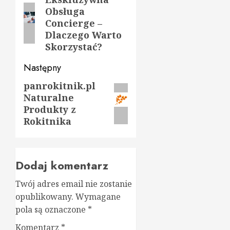
wpisy
Poprzedni
Obsługa
wpis:
Concierge –
Dlaczego Warto
Skorzystać?
Następny
panrokitnik.pl
Następny
Naturalne
wpis:
Produkty z
Rokitnika
Dodaj komentarz
Twój adres email nie zostanie
opublikowany.
Wymagane
pola są oznaczone
*
Komentarz
*