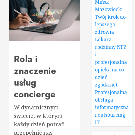
Mińsk
Mazowiecki
Twój krok do
lepszego
zdrowia
Lekarz
rodzinny NFZ
i
Rola i
profesjonalna
znaczenie
opieka na co
dzień
usług
zgoda.net
concierge
Profesjonalna
obsługa
W dynamicznym
informatyczna
i outsourcing
świecie, w którym
IT
każdy dzień potrafi
przepełnić nas