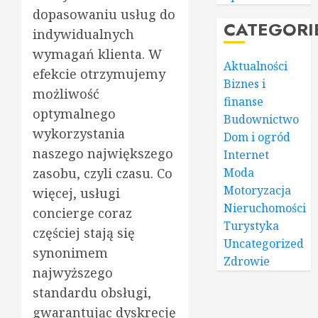
dopasowaniu usług do
CATEGORI
indywidualnych
wymagań klienta. W
Aktualności
efekcie otrzymujemy
Biznes i
możliwość
finanse
optymalnego
Budownictwo
wykorzystania
Dom i ogród
naszego największego
Internet
zasobu, czyli czasu. Co
Moda
Motoryzacja
więcej, usługi
Nieruchomości
concierge coraz
Turystyka
częściej stają się
Uncategorized
synonimem
Zdrowie
najwyższego
standardu obsługi,
gwarantując dyskrecję