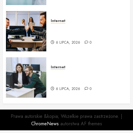
Internet
zgoda.net Profesjonalna obsługa
informatyczna i outsourcing IT
6 LIPCA, 2026
0
Internet
Obsługa Informatyczna Firm i
Outsourcing IT w zgoda.net
6 LIPCA, 2026
0
Prawa autorskie &kopia; Wszelkie prawa zastrzeżone.
|
ChromeNews
autorstwa AF themes