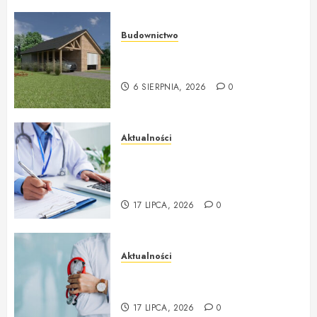
Budownictwo
Ekologiczne domy drewniane od
ekologicznedomy.com
6 SIERPNIA, 2026
0
Aktualności
Badania profilaktyczne Mińsk
Mazowiecki Twój krok do
lepszego zdrowia
17 LIPCA, 2026
0
Aktualności
Lekarz rodzinny NFZ i
profesjonalna opieka na co dzień
17 LIPCA, 2026
0