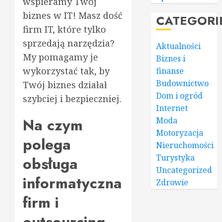
wspieramy Twój
biznes w IT! Masz dość
CATEGORI
firm IT, które tylko
sprzedają narzędzia?
Aktualności
My pomagamy je
Biznes i
wykorzystać tak, by
finanse
Budownictwo
Twój biznes działał
Dom i ogród
szybciej i bezpieczniej.
Internet
Na czym
Moda
Motoryzacja
polega
Nieruchomości
Turystyka
obsługa
Uncategorized
informatyczna
Zdrowie
firm i
outsourcing