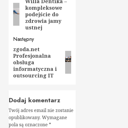
wpisy
Willa Dentika –
Poprzedni
kompleksowe
wpis:
podejście do
zdrowia jamy
ustnej
Następny
zgoda.net
Następny
Profesjonalna
wpis:
obsługa
informatyczna i
outsourcing IT
Dodaj komentarz
Twój adres email nie zostanie
opublikowany.
Wymagane
pola są oznaczone
*