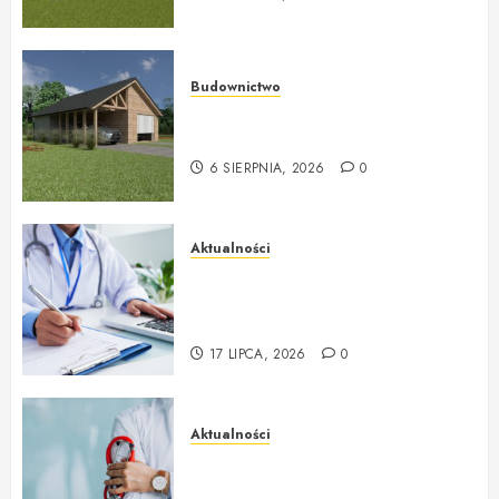
Budownictwo
Ekologiczne domy drewniane od
ekologicznedomy.com
6 SIERPNIA, 2026
0
Aktualności
Badania profilaktyczne Mińsk
Mazowiecki Twój krok do
lepszego zdrowia
17 LIPCA, 2026
0
Aktualności
Lekarz rodzinny NFZ i
profesjonalna opieka na co dzień