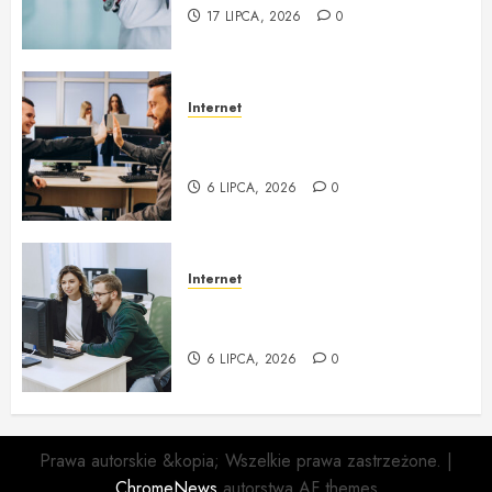
17 LIPCA, 2026
0
Internet
zgoda.net Profesjonalna obsługa
informatyczna i outsourcing IT
6 LIPCA, 2026
0
Internet
Obsługa Informatyczna Firm i
Outsourcing IT w zgoda.net
6 LIPCA, 2026
0
Prawa autorskie &kopia; Wszelkie prawa zastrzeżone.
|
ChromeNews
autorstwa AF themes