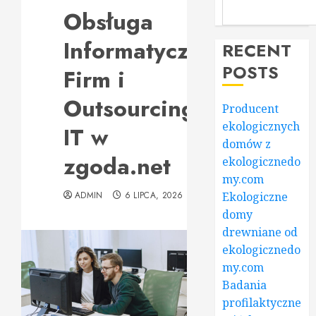
Obsługa
Informatyczna
RECENT
POSTS
Firm i
Outsourcing
Producent
ekologicznych
IT w
domów z
zgoda.net
ekologicznedo
my.com
ADMIN
6 LIPCA, 2026
Ekologiczne
domy
drewniane od
ekologicznedo
my.com
Badania
profilaktyczne