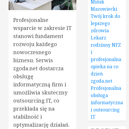
Mińsk
Mazowiecki
Twój krok do
Profesjonalne
lepszego
wsparcie w zakresie IT
zdrowia
stanowi fundament
Lekarz
rozwoju każdego
rodzinny NFZ
nowoczesnego
i
profesjonalna
biznesu. Serwis
opieka na co
zgoda.net dostarcza
dzień
obsługę
zgoda.net
informatyczną firm i
Profesjonalna
umożliwia skuteczny
obsługa
outsourcing IT, co
informatyczna
przekłada się na
i outsourcing
stabilność i
IT
optymalizację działań.