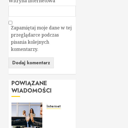
Witryna internetowa
Zapamiętaj moje dane w tej
przeglądarce podczas
pisania kolejnych
komentarzy.
POWIĄZANE
WIADOMOŚCI
Internet
zgoda.net
Profesjonalna
obsługa