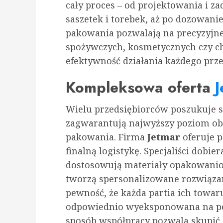
cały proces – od projektowania i 
saszetek i torebek, aż po dozowan
pakowania pozwalają na precyzyjne
spożywczych, kosmetycznych czy c
efektywność działania każdego prze
Kompleksowa oferta
J
Wielu przedsiębiorców poszukuje 
zagwarantują najwyższy poziom ob
pakowania. Firma
Jetmar
oferuje p
finalną logistykę. Specjaliści dobi
dostosowują materiały opakowanio
tworzą spersonalizowane rozwiązani
pewność, że każda partia ich towaru
odpowiednio wyeksponowana na pó
sposób współpracy pozwala skupić 