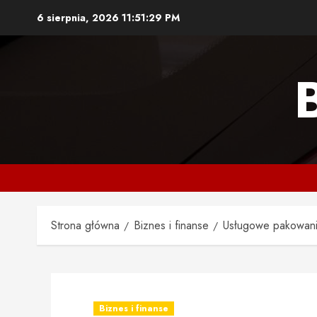
Przejdź
6 sierpnia, 2026
11:51:30 PM
do
treści
Strona główna
Biznes i finanse
Usługowe pakowani
Biznes i finanse