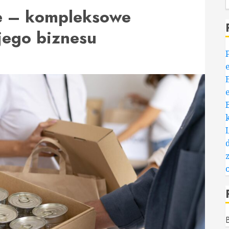
e – kompleksowe
jego biznesu
B