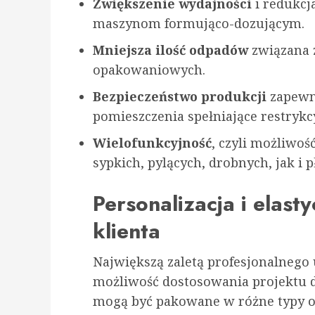
Zwiększenie wydajności
i redukcj
maszynom formująco-dozującym.
Mniejsza ilość odpadów
związana z
opakowaniowych.
Bezpieczeństwo produkcji
zapewn
pomieszczenia spełniające restrykc
Wielofunkcyjność
, czyli możliwo
sypkich, pylących, drobnych, jak i 
Personalizacja i elast
klienta
Największą zaletą profesjonalnego
możliwość dostosowania projektu 
mogą być pakowane w różne typy o