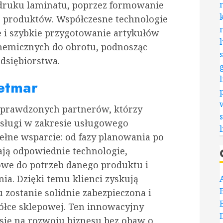
zadruku laminatu, poprzez formowanie
ie produktów. Współczesne technologie
 i szybkie przygotowanie artykułów
hemicznych do obrotu, podnosząc
dsiębiorstwa.
etmar
sprawdzonych partnerów, którzy
sługi w zakresie usługowego
ełne wsparcie: od fazy planowania po
erają odpowiednie technologie,
we do potrzeb danego produktu i
a. Dzięki temu klienci zyskują
 zostanie solidnie zabezpieczona i
łce sklepowej. Ten innowacyjny
się na rozwoju biznesu bez obaw o