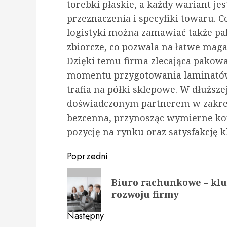
torebki płaskie, a każdy wariant j
przeznaczenia i specyfiki towaru.
logistyki można zamawiać także p
zbiorcze, co pozwala na łatwe mag
Dzięki temu firma zlecająca pakow
momentu przygotowania laminatów
trafia na półki sklepowe. W dłuższ
doświadczonym partnerem w zakres
bezcenna, przynosząc wymierne ko
pozycję na rynku oraz satysfakcję k
Zobacz
Poprzedni
wpisy
Poprzedni
Biuro rachunkowe – klu
wpis:
rozwoju firmy
Następny