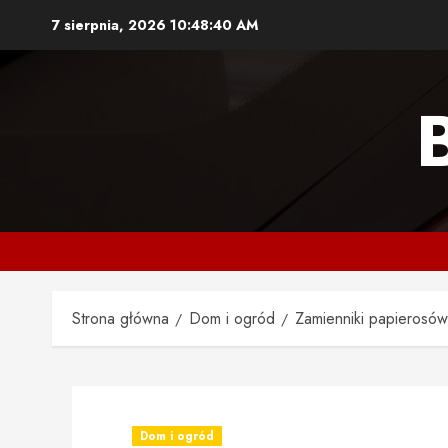
Przejdź
7 sierpnia, 2026
10:48:41 AM
do
treści
Strona główna
Dom i ogród
Zamienniki papierosów
Dom i ogród