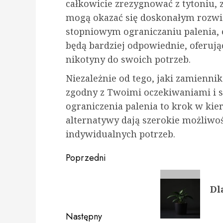
całkowicie zrezygnować z tytoniu,
mogą okazać się doskonałym rozwiąz
stopniowym ograniczaniu palenia, 
będą bardziej odpowiednie, oferuj
nikotyny do swoich potrzeb.
Niezależnie od tego, jaki zamiennik
zgodny z Twoimi oczekiwaniami i s
ograniczenia palenia to krok w kie
alternatywy dają szerokie możliwo
indywidualnych potrzeb.
Zobacz
Poprzedni
wpisy
Poprzedni
Dl
wpis:
Następny