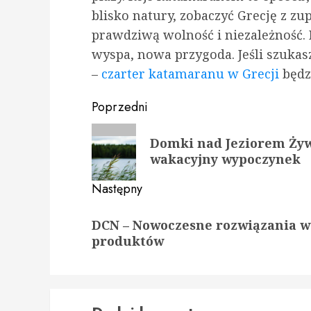
blisko natury, zobaczyć Grecję z zu
prawdziwą wolność i niezależność. 
wyspa, nowa przygoda. Jeśli szuka
–
czarter katamaranu w Grecji
będzi
Zobacz
Poprzedni
wpisy
Poprzedni
Domki nad Jeziorem Żyw
wpis:
wakacyjny wypoczynek
Następny
Następny
DCN – Nowoczesne rozwiązania 
wpis:
produktów