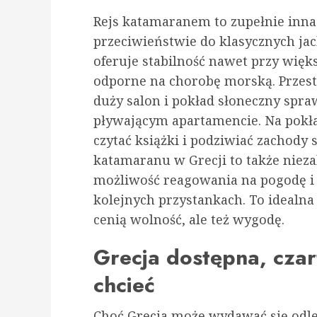
Rejs katamaranem to zupełnie inna
przeciwieństwie do klasycznych j
oferuje stabilność nawet przy więk
odporne na chorobę morską. Przest
duży salon i pokład słoneczny spra
pływającym apartamencie. Na pokła
czytać książki i podziwiać zachody 
katamaranu w Grecji to także niez
możliwość reagowania na pogodę i
kolejnych przystankach. To idealna
cenią wolność, ale też wygodę.
Grecja dostępna, czar
chcieć
Choć Grecja może wydawać się odle