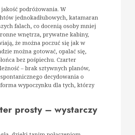
 jakość podróżowania. W
achtów jednokadłubowych, katamaran
szych falach, co docenią osoby mniej
ronne wnętrza, prywatne kabiny,
wiają, że można poczuć się jak w
dzie można gotować, opalać się,
słońca bez pośpiechu. Czarter
ależność – brak sztywnych planów,
 spontanicznego decydowania o
 forma wypoczynku dla tych, którzy
ter prosty – wystarczy
gła, dzięki tanim połączeniom