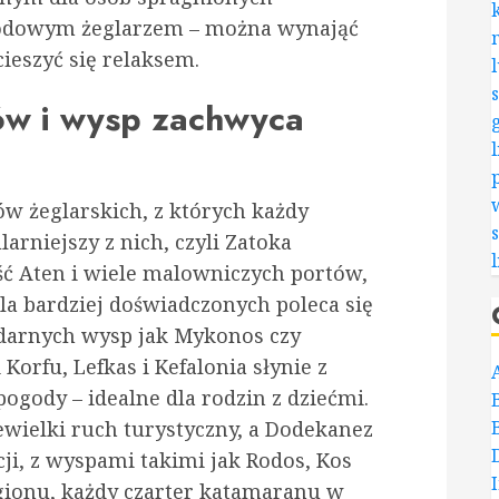
awodowym żeglarzem – można wynająć
ieszyć się relaksem.
w i wysp zachwyca
ów żeglarskich, z których każdy
arniejszy z nich, czyli Zatoka
ść Aten i wiele malowniczych portów,
Dla bardziej doświadczonych poleca się
endarnych wysp jak Mykonos czy
Korfu, Lefkas i Kefalonia słynie z
ogody – idealne dla rodzin z dziećmi.
iewielki ruch turystyczny, a Dodekanez
cji, z wyspami takimi jak Rodos, Kos
egionu, każdy czarter katamaranu w