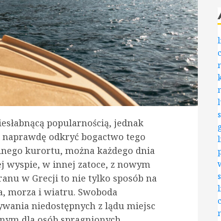
niesłabnącą popularnością, jednak
 naprawdę odkryć bogactwo tego
ednego kurortu, można każdego dnia
ej wyspie, w innej zatoce, z nowym
anu w Grecji to nie tylko sposób na
ca, morza i wiatru. Swoboda
ywania niedostępnych z lądu miejsc
lnym dla osób spragnionych