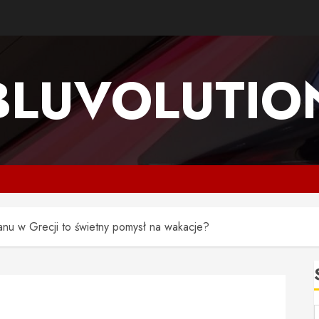
BLUVOLUTIO
anu w Grecji to świetny pomysł na wakacje?