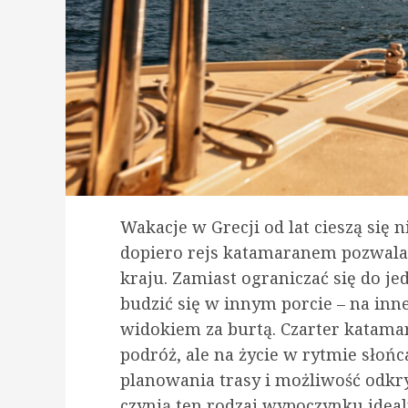
Wakacje w Grecji od lat cieszą się 
dopiero rejs katamaranem pozwala
kraju. Zamiast ograniczać się do j
budzić się w innym porcie – na inn
widokiem za burtą. Czarter katamar
podróż, ale na życie w rytmie słoń
planowania trasy i możliwość odkr
czynią ten rodzaj wypoczynku idea