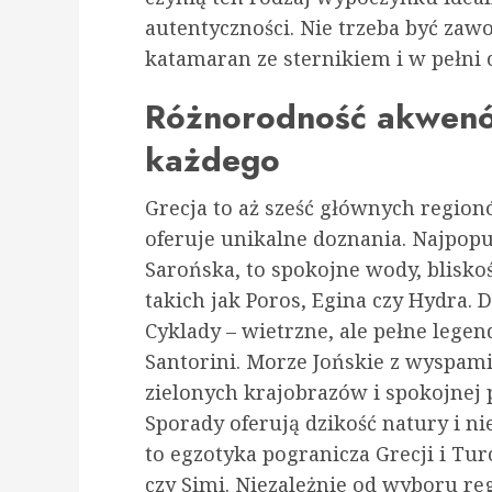
autentyczności. Nie trzeba być z
katamaran ze sternikiem i w pełni c
Różnorodność akwenó
każdego
Grecja to aż sześć głównych region
oferuje unikalne doznania. Najpopul
Sarońska, to spokojne wody, blisko
takich jak Poros, Egina czy Hydra. 
Cyklady – wietrzne, ale pełne leg
Santorini. Morze Jońskie z wyspami 
zielonych krajobrazów i spokojnej p
Sporady oferują dzikość natury i n
to egzotyka pogranicza Grecji i Tur
czy Simi. Niezależnie od wyboru r